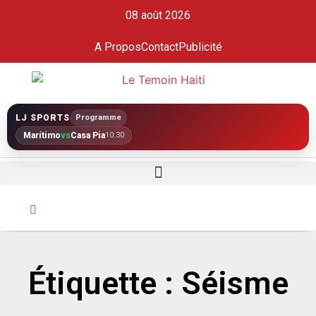
08 août 2026
A Propos
Contact
Publicité
LJ SPORTS
Programme
Marítimo
vs
Casa Pia
10:30
Étiquette : Séisme