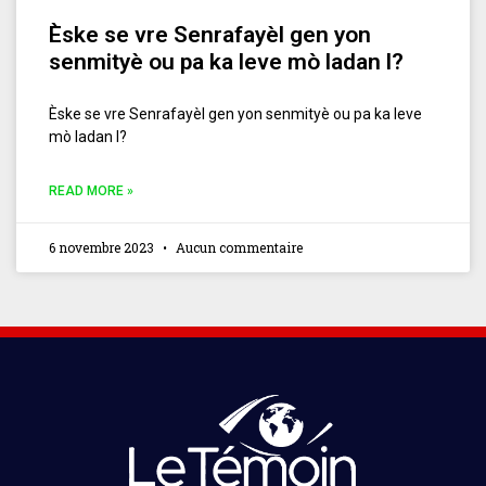
Èske se vre Senrafayèl gen yon
senmityè ou pa ka leve mò ladan l?
Èske se vre Senrafayèl gen yon senmityè ou pa ka leve
mò ladan l?
READ MORE »
6 novembre 2023
Aucun commentaire