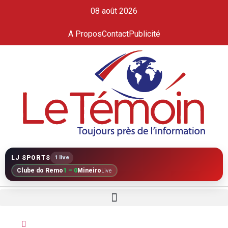
08 août 2026
A Propos
Contact
Publicité
LJ SPORTS
1 live
Clube do Remo
1 – 0
Mineiro
Live