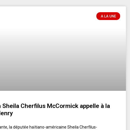
A LA UNE
heila Cherfilus McCormick appelle à la
Henry
nte, la députée haïtiano-américaine Sheila Cherfilus-