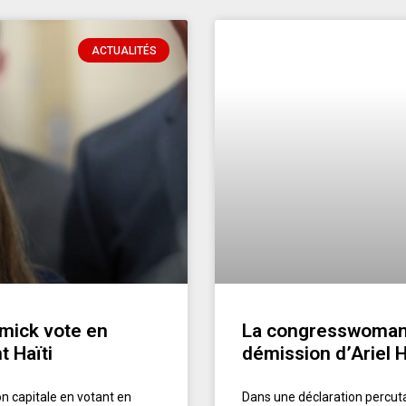
ACTUALITÉS
mick vote en
La congresswoman S
t Haïti
démission d’Ariel 
n capitale en votant en
Dans une déclaration percuta