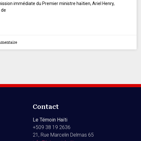
ssion immédiate du Premier ministre haïtien, Ariel Henry,
 de
mentaire
Contact
Le Témoin Haïti
+509
38 19 2636
21, Rue Marcelin Delmas 65