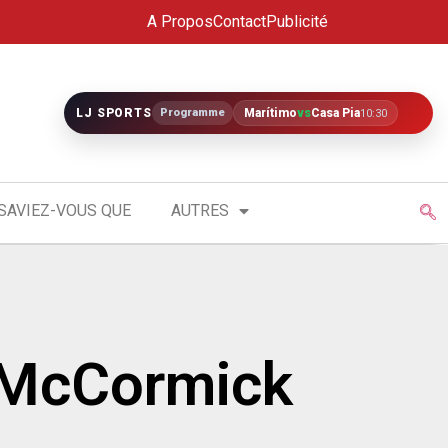
A Propos
Contact
Publicité
LJ SPORTS
Programme
Marítimo
vs
Casa Pia
10:30
SAVIEZ-VOUS QUE
AUTRES
s-McCormick