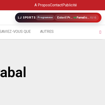
A Propos
Contact
Publicité
LJ SPORTS
Programme
Estoril Praia
vs
Famalicão
15:15
SAVIEZ-VOUS QUE
AUTRES
rabal