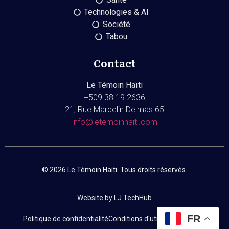
Technologies & AI
Société
Tabou
Contact
Le Témoin Haïti
+509
38 19 2636
21, Rue Marcelin Delmas 65
info@letemoinhaiti.com
© 2026 Le Témoin Haiti. Tous droits réservés.
Website by LJ TechHub
FR
Politique de confidentialité
Conditions d'utilisation
Contact