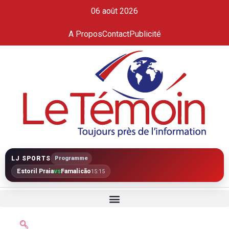
06 août 2026
A Propos
Contact
Publicité
LJ SPORTS
Programme
Estoril Praia
vs
Famalicão
15:15