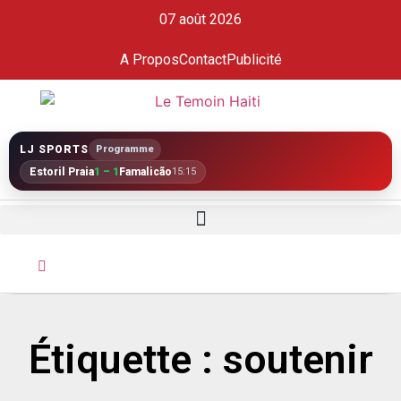
07 août 2026
A Propos
Contact
Publicité
LJ SPORTS
Programme
Estoril Praia
1 – 1
Famalicão
15:15
Étiquette : soutenir