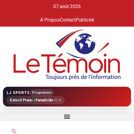
07 août 2026
A Propos
Contact
Publicité
LJ SPORTS
Programme
Estoril Praia
vs
Famalicão
15:15