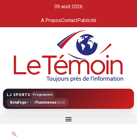
09 août 2026
A Propos
Contact
Publicité
LJ SPORTS
Programme
Botafogo
1 – 1
Fluminense
20:00