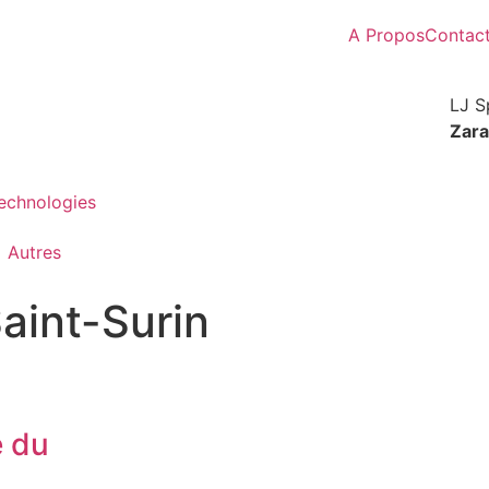
A Propos
Contac
LJ S
Zar
Technologies
Autres
Saint-Surin
e du