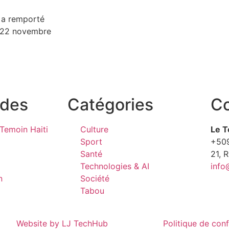
, a remporté
le 22 novembre
ides
Catégories
Co
Temoin Haiti
Culture
Le T
Sport
+50
Santé
21, 
Technologies & AI
info
n
Société
Tabou
Website by LJ TechHub
Politique de conf