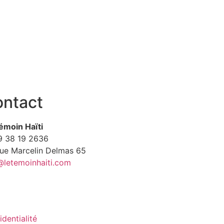
ntact
émoin Haïti
9
38 19 2636
Rue Marcelin Delmas 65
@letemoinhaiti.com
identialité