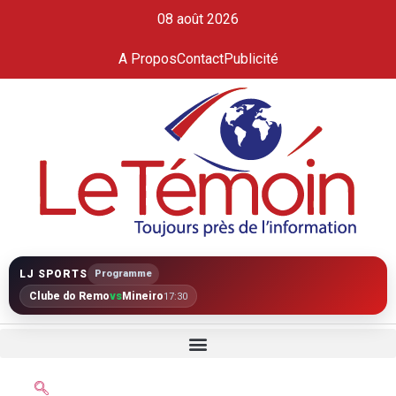
08 août 2026
A Propos
Contact
Publicité
LJ SPORTS
Programme
Clube do Remo
vs
Mineiro
17:30