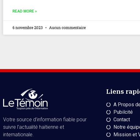
READ MORE »
6 novembre 2023
Aucun commentaire
Liens rap
A Propos de
Pubilcité
Contact
Votre source d’information fiable pour
Notre équip
suivre l’actualité haïtienne et
Mission et 
internationale.