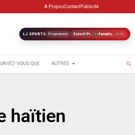
A Propos
Contact
Publicité
LJ SPORTS
Programme
Estoril Praia
vs
Famalicão
15:15
SAVIEZ-VOUS QUE
AUTRES
e haïtien