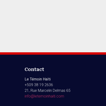
Contact
Le Témoin Haïti
+509
38 19 2636
21, Rue Marcelin Delmas 65
info@letemoinhaiti.com