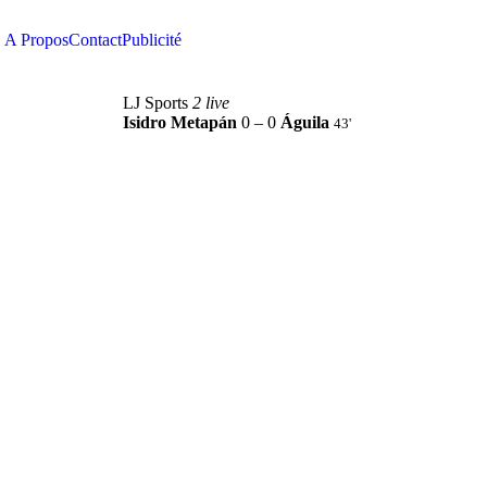
A Propos
Contact
Publicité
LJ Sports
2 live
Isidro Metapán
0 – 0
Águila
43'