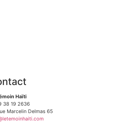
ntact
émoin Haïti
9
38 19 2636
Rue Marcelin Delmas 65
@letemoinhaiti.com