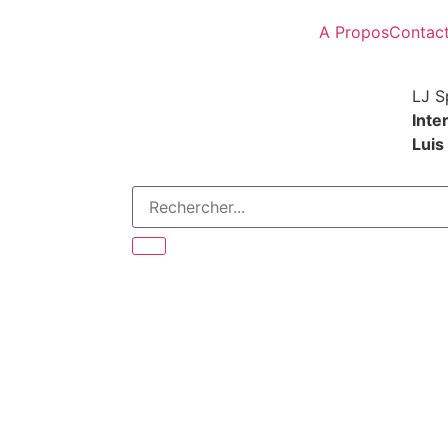
A Propos
Contac
LJ S
Inte
Luis