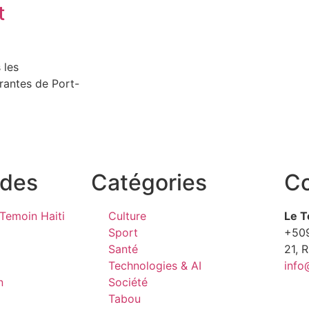
t
 les
brantes de Port-
ides
Catégories
Co
Temoin Haiti
Culture
Le T
Sport
+50
Santé
21, 
Technologies & AI
info
n
Société
Tabou