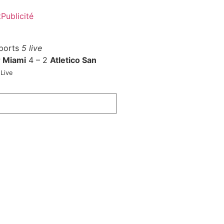
t
Publicité
ports
5 live
r Miami
4 – 2
Atletico San
Live