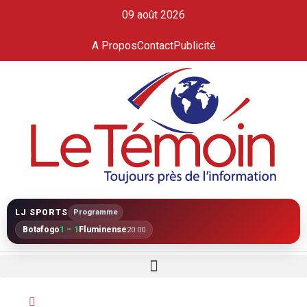
09 août 2026
A Propos
Contact
Publicité
LJ SPORTS
Programme
Botafogo
1 – 1
Fluminense
20:00