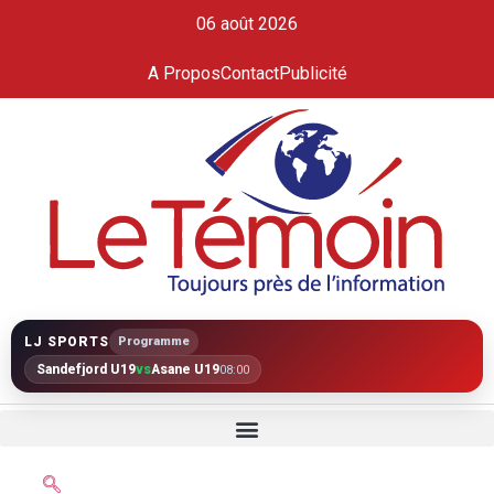
06 août 2026
A Propos
Contact
Publicité
LJ SPORTS
Programme
Sandefjord U19
vs
Åsane U19
08:00