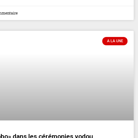
mmentaire
A LA UNE
obo» dans les cérémonies vodou