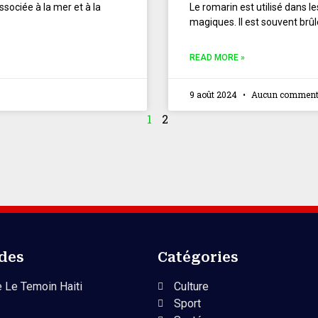
sociée à la mer et à la
Le romarin est utilisé dans l
magiques. Il est souvent brû
READ MORE »
9 août 2024
Aucun comment
1
2
ides
Catégories
 Le Temoin Haiti
Culture
Sport