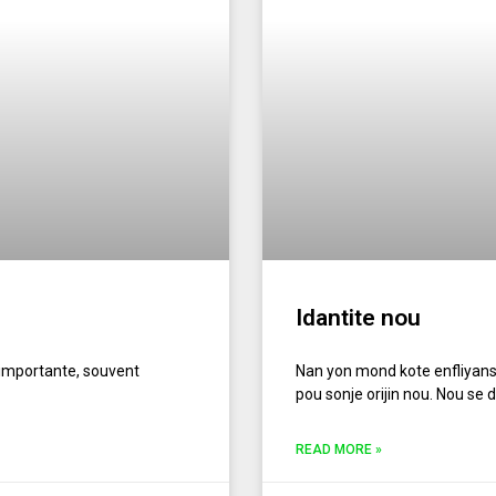
Idantite nou
 importante, souvent
Nan yon mond kote enfliyans 
pou sonje orijin nou. Nou s
READ MORE »