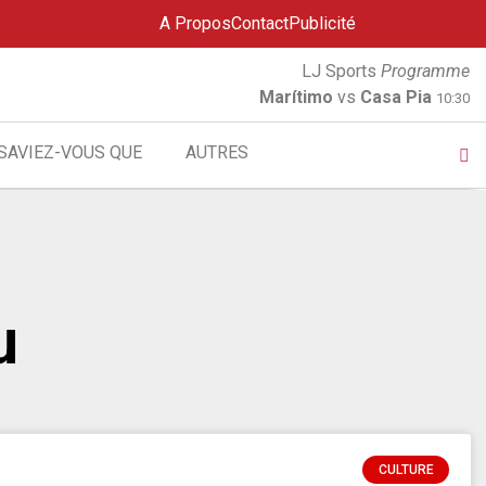
A Propos
Contact
Publicité
LJ Sports
Programme
Marítimo
vs
Casa Pia
10:30
SAVIEZ-VOUS QUE
AUTRES
u
CULTURE