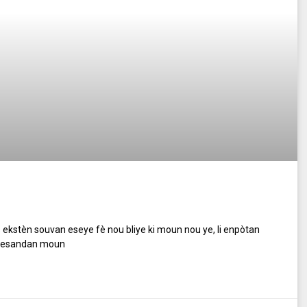
ekstèn souvan eseye fè nou bliye ki moun nou ye, li enpòtan
e desandan moun