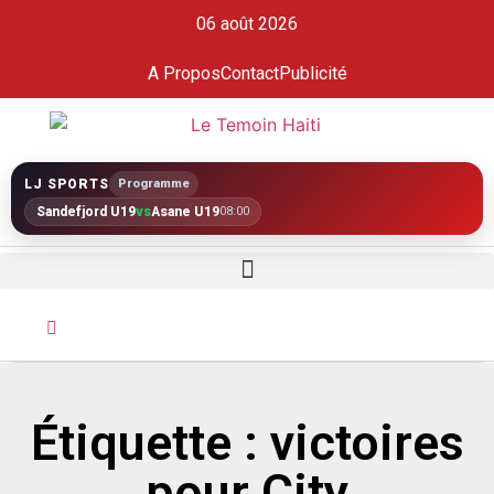
06 août 2026
A Propos
Contact
Publicité
LJ SPORTS
Programme
Sandefjord U19
vs
Åsane U19
08:00
Étiquette : victoires
pour City