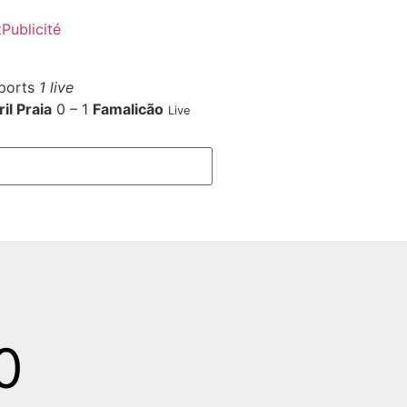
t
Publicité
ports
1 live
il Praia
0 – 1
Famalicão
Live
0