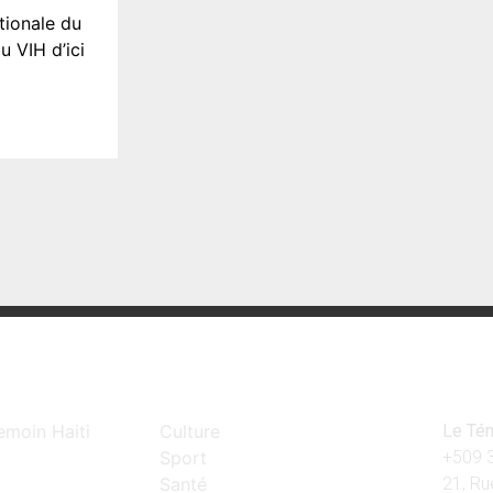
tionale du
u VIH d’ici
Catégories
Con
emoin Haiti
Culture
Le Tém
Sport
+509
Santé
21, Ru