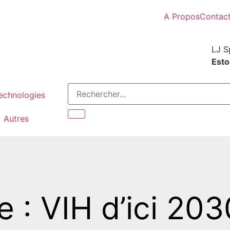
A Propos
Contac
LJ S
Estor
Technologies
Autres
e : VIH d’ici 203