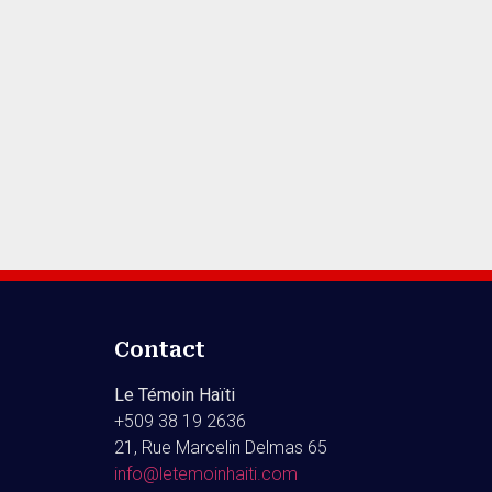
Contact
Le Témoin Haïti
+509
38 19 2636
21, Rue Marcelin Delmas 65
info@letemoinhaiti.com