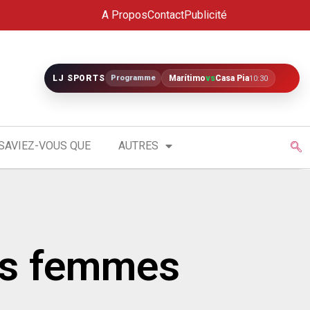
A Propos
Contact
Publicité
LJ SPORTS
Programme
Marítimo
vs
Casa Pia
10:30
SAVIEZ-VOUS QUE
AUTRES
les femmes