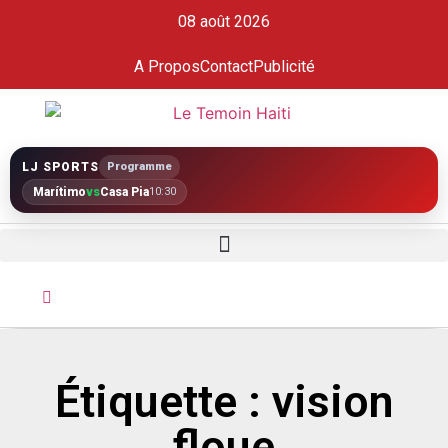
08 août 2026
A Propos
Contact
Publicité
LJ SPORTS
Programme
Marítimo
vs
Casa Pia
10:30
Étiquette : vision
floue