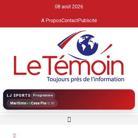
08 août 2026
A Propos
Contact
Publicité
LJ SPORTS
Programme
Marítimo
vs
Casa Pia
10:30