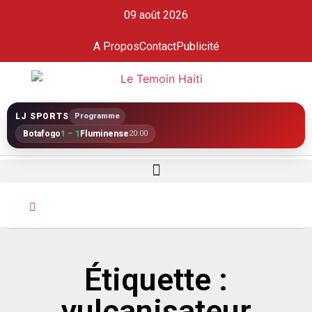
09 août 2026
A Propos
Contact
Publicité
LJ SPORTS
Programme
Botafogo
1 – 1
Fluminense
20:00
Étiquette :
vulcanisateur