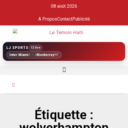
08 août 2026
A Propos
Contact
Publicité
LJ SPORTS
12 live
Inter Miami
1 – 2
Monterrey
90'
Étiquette :
wolverhampton