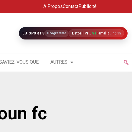
A Propos
Contact
Publicité
LJ SPORTS
Programme
Estoril Praia
vs
Famalicão
15:15
SAVIEZ-VOUS QUE
AUTRES
oun fc