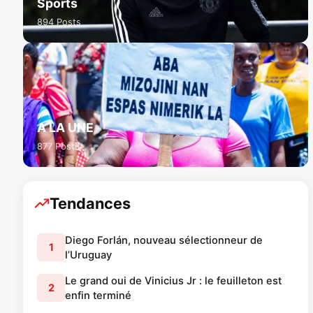
Sports
894 Posts
A LA UNE
877 Posts
Tendances
Diego Forlán, nouveau sélectionneur de
1
l’Uruguay
Le grand oui de Vinicius Jr : le feuilleton est
2
enfin terminé