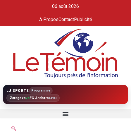
06 août 2026
A Propos
Contact
Publicité
LJ SPORTS
Programme
Zaragoza
vs
FC Andorra
14:00