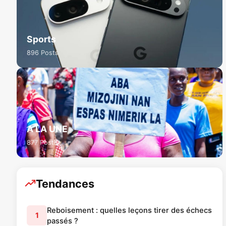
Sports
896 Posts
A LA UNE
877 Posts
Tendances
Reboisement : quelles leçons tirer des échecs
1
passés ?