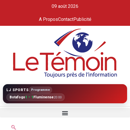
09 août 2026
A Propos
Contact
Publicité
LJ SPORTS
Programme
Botafogo
1 – 1
Fluminense
20:00