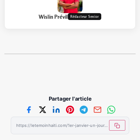
Wislin Prévil
Rédacteur Senior
Partager l'article
https://letemoinhaiti.com/1er-janvier-un-jour-de-passage-un-jour-de-memoire/