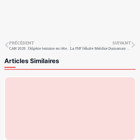
PRÉCÉDENT
SUIVANT
CAN 2025 : l’Algérie termine en tête du groupe E avec autorité
La FHF félicite Melchie Dumornay pour ses exploits remarquables
Articles Similaires