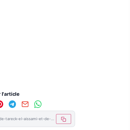
l'article
https://letemoinhaiti.com/arrestation-de-tareck-el-aissami-et-de-50-autres-accuses-pour-corruption/