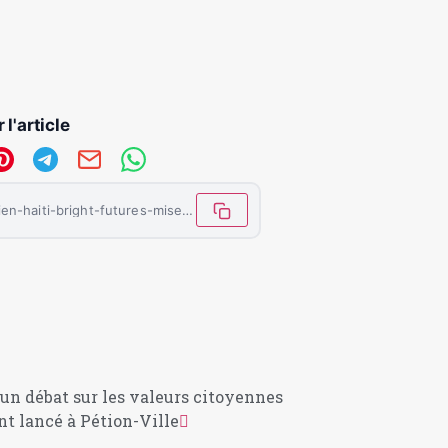
 l'article
https://letemoinhaiti.com/au-cap-haitien-haiti-bright-futures-mise-sur-lexcellence-des-jeunes/
un débat sur les valeurs citoyennes
ent lancé à Pétion-Ville