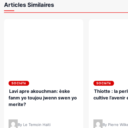
Articles Similaires
SOCIéTé
SOCIéTé
Lavi apre akouchman: èske
Thiotte : la per
fanm yo toujou jwenn swen yo
cultive l’avenir 
merite?
By Le Temoin Haiti
By Pierre Wil