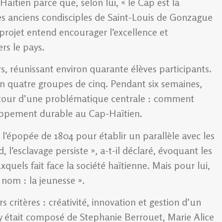
aïtien parce que, selon lui, « le Cap est la
es anciens condisciples de Saint-Louis de Gonzague
projet entend encourager l’excellence et
rs le pays.
rs, réunissant environ quarante élèves participants.
 en quatre groupes de cinq. Pendant six semaines,
s autour d’une problématique centrale : comment
oppement durable au Cap-Haïtien.
 l’épopée de 1804 pour établir un parallèle avec les
 l’esclavage persiste », a-t-il déclaré, évoquant les
els fait face la société haïtienne. Mais pour lui,
 nom : la jeunesse ».
 critères : créativité, innovation et gestion d’un
ry était composé de Stephanie Berrouet, Marie Alice