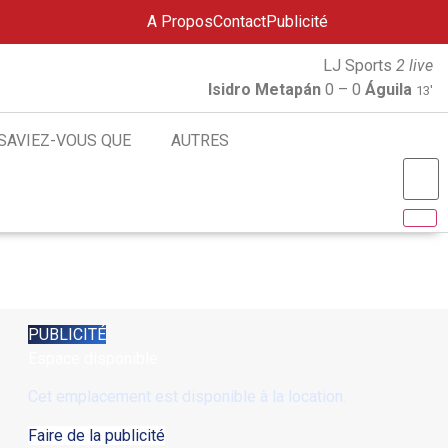
A Propos
Contact
Publicité
LJ Sports
2 live
Isidro Metapán
0 – 0
Águila
13'
SAVIEZ-VOUS QUE
AUTRES
PUBLICITÉ
Espace disponible
Cet emplacement est disponible à la location.
Faire de la publicité