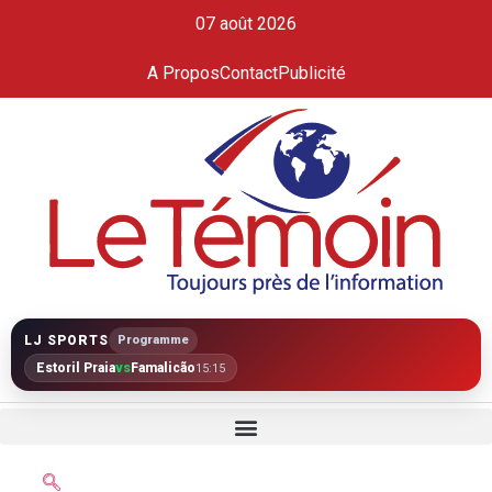
07 août 2026
A Propos
Contact
Publicité
LJ SPORTS
Programme
Estoril Praia
vs
Famalicão
15:15