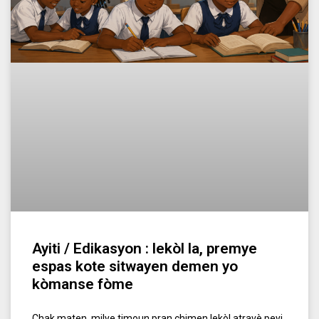
Ayiti / Edikasyon : lekòl la, premye
espas kote sitwayen demen yo
kòmanse fòme
Chak maten, milye timoun pran chimen lekòl atravè peyi