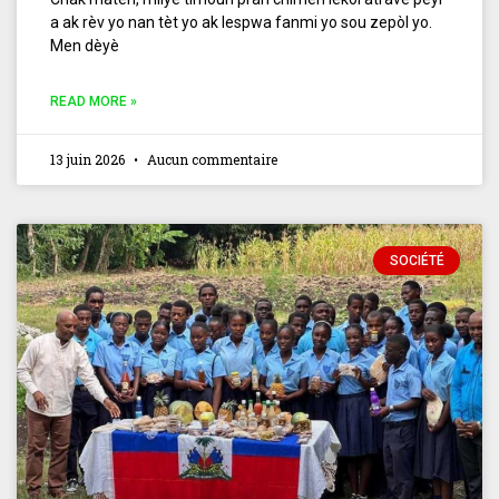
a ak rèv yo nan tèt yo ak lespwa fanmi yo sou zepòl yo.
Men dèyè
READ MORE »
13 juin 2026
Aucun commentaire
SOCIÉTÉ