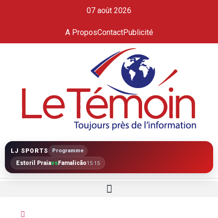
07 août 2026
A Propos
Contact
Publicité
LJ SPORTS
Programme
Estoril Praia
vs
Famalicão
15:15