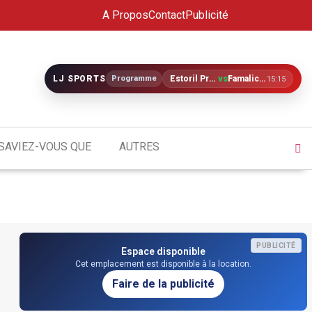
A Propos
Contact
Publicité
LJ SPORTS
Programme
Estoril Praia
vs
Famalicão
15:15
SAVIEZ-VOUS QUE
AUTRES
PUBLICITÉ
Espace disponible
Cet emplacement est disponible à la location.
Faire de la publicité