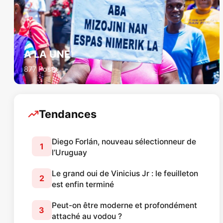
A LA UNE
877 Posts
Tendances
Diego Forlán, nouveau sélectionneur de
1
l’Uruguay
Le grand oui de Vinicius Jr : le feuilleton
2
est enfin terminé
Peut-on être moderne et profondément
3
attaché au vodou ?