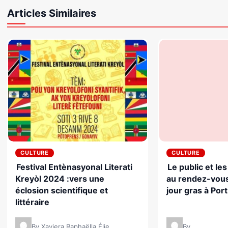
Articles Similaires
CULTURE
CULTURE
Festival Entènasyonal Literati
Le public et le
Kreyòl 2024 :vers une
au rendez-vou
éclosion scientifique et
jour gras à Por
littéraire
By Xaviera Raphaëlla Élie
By