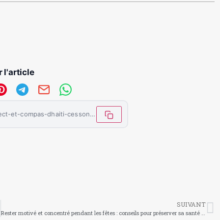
 l'article
https://letemoinhaiti.com/compas-direct-et-compas-dhaiti-cessons-la-confusion/
SUIVANT
Rester motivé et concentré pendant les fêtes : conseils pour préserver sa santé mentale