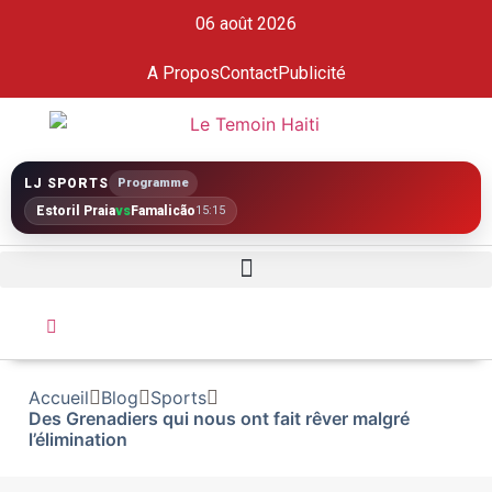
06 août 2026
A Propos
Contact
Publicité
LJ SPORTS
Programme
Estoril Praia
vs
Famalicão
15:15
Accueil
Blog
Sports
Des Grenadiers qui nous ont fait rêver malgré
l’élimination