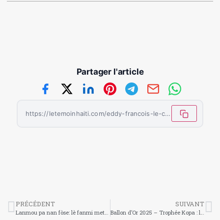
Partager l'article
https://letemoinhaiti.com/eddy-francois-le-chantre-de-la-musique-rasin-haitienne/
PRÉCÉDENT
SUIVANT
Lanmou pa nan fòse: lè fanmi mete presyon sou timoun pou yo marye ak moun yo pa renmen
Ballon d’Or 2025 – Trophée Kopa : les nommés sont connus