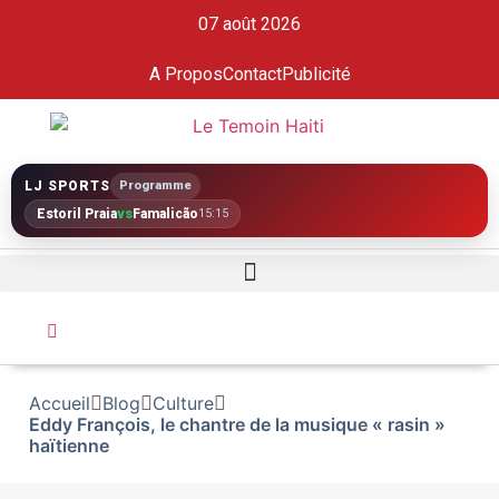
07 août 2026
A Propos
Contact
Publicité
LJ SPORTS
Programme
Estoril Praia
vs
Famalicão
15:15
Accueil
Blog
Culture
Eddy François, le chantre de la musique « rasin »
haïtienne