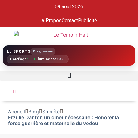
09 août 2026
A Propos
Contact
Publicité
LJ SPORTS
Programme
Botafogo
1 – 1
Fluminense
20:00
Accueil
Blog
Société
Erzulie Dantor, un dîner nécessaire : Honorer la
force guerrière et maternelle du vodou