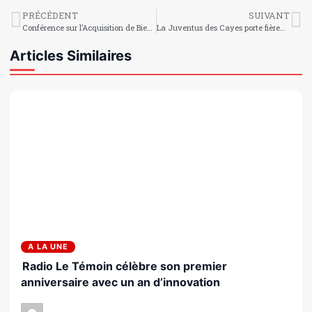
PRÉCÉDENT
SUIVANT
Conférence sur l’Acquisition de Biens dans votre patrimoine, animée par Maître Jean-Paul Céant à la Bibliothèque Edgard Petit, organisée par l’Organisation de l’Union Haïtienne
La Juventus des Cayes porte fièrement les couleurs d’Haïti en République Dominicaine
Articles Similaires
A LA UNE
Radio Le Témoin célèbre son premier
anniversaire avec un an d’innovation