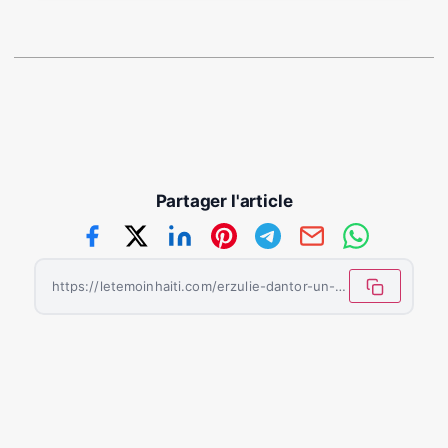
Partager l'article
https://letemoinhaiti.com/erzulie-dantor-un-diner-necessaire-honorer-la-force-guerriere-et-maternelle-du-vodou/