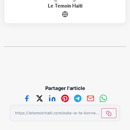
Le Temoin Haiti
Partager l'article
https://letemoinhaiti.com/eske-w-te-konnen-se-alexandre-petion-ki-te-bay-drapo-a-fom-orizontal-li-gen-jodi-a/