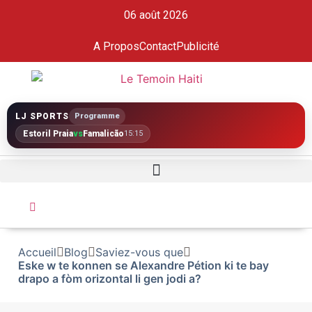
06 août 2026
A Propos
Contact
Publicité
LJ SPORTS
Programme
Estoril Praia
vs
Famalicão
15:15
Accueil
Blog
Saviez-vous que
Eske w te konnen se Alexandre Pétion ki te bay
drapo a fòm orizontal li gen jodi a?