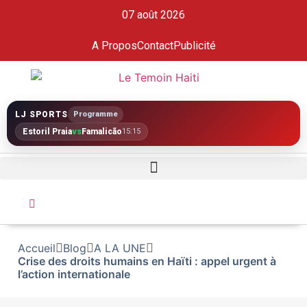
07 août 2026
A Propos
Contact
Publicité
LJ SPORTS
Programme
Estoril Praia
vs
Famalicão
15:15
Accueil
Blog
A LA UNE
Crise des droits humains en Haïti : appel urgent à
l’action internationale