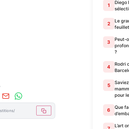
Diego 
1
sélect
Le gran
2
feuille
Peut-o
3
profon
?
Rodri 
4
Barcel
Saviez
5
e
mammif
pour l
Que fa
6
stitions/
d’emb
L’art 
7