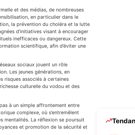
ormelle et des médias, de nombreuses
sibilisation, en particulier dans le
Sports
n, la prévention du choléra et la lutte
gnées d’initiatives visant à encourager
894 Posts
ituels inefficaces ou dangereux. Cette
rmation scientifique, afin d’éviter une
réseaux sociaux jouent un rôle
ion. Les jeunes générations, en
es risques associés à certaines
A LA UNE
la richesse culturelle du vodou et des
877 Posts
 pas à un simple affrontement entre
storique complexe, où s’entremêlent
s mentalités. La réflexion se poursuit
Tenda
royances et promotion de la sécurité et