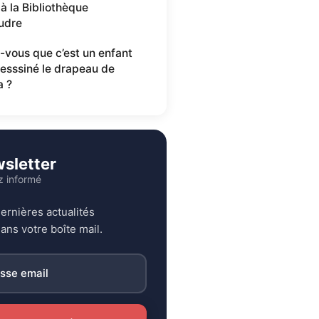
 à la Bibliothèque
udre
-vous que c’est un enfant
desssiné le drapeau de
a ?
sletter
z informé
ernières actualités
ans votre boîte mail.