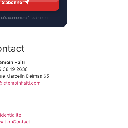
S'abonner
, désabonnement à tout moment.
ntact
émoin Haïti
9
38 19 2636
Rue Marcelin Delmas 65
@letemoinhaiti.com
identialité
isation
Contact