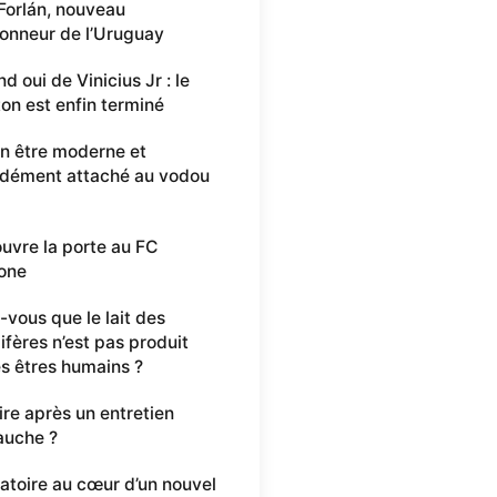
Forlán, nouveau
ionneur de l’Uruguay
d oui de Vinicius Jr : le
ton est enfin terminé
n être moderne et
dément attaché au vodou
ouvre la porte au FC
one
-vous que le lait des
ères n’est pas produit
es êtres humains ?
ire après un entretien
auche ?
oratoire au cœur d’un nouvel