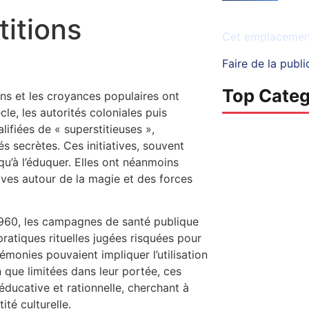
Espace disponib
titions
Cet emplacement 
Faire de la publi
Top Categ
ions et les croyances populaires ont
le, les autorités coloniales puis
lifiées de « superstitieuses »,
s secrètes. Ces initiatives, souvent
qu’à l’éduquer. Elles ont néanmoins
ives autour de la magie et des forces
 1960, les campagnes de santé publique
Culture
atiques rituelles jugées risquées pour
1127 Posts
monies pouvaient impliquer l’utilisation
 que limitées dans leur portée, ces
ucative et rationnelle, cherchant à
té culturelle.