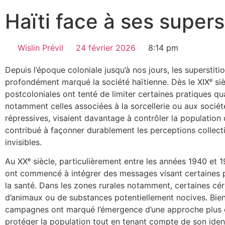
Haïti face à ses supers
Wislin Prévil
24 février 2026
8:14 pm
Depuis l’époque coloniale jusqu’à nos jours, les superstit
profondément marqué la société haïtienne. Dès le XIXᵉ sièc
postcoloniales ont tenté de limiter certaines pratiques qua
notamment celles associées à la sorcellerie ou aux société
répressives, visaient davantage à contrôler la population 
contribué à façonner durablement les perceptions collect
invisibles.
Au XXᵉ siècle, particulièrement entre les années 1940 et
ont commencé à intégrer des messages visant certaines pr
la santé. Dans les zones rurales notamment, certaines céré
d’animaux ou de substances potentiellement nocives. Bien
campagnes ont marqué l’émergence d’une approche plus éd
protéger la population tout en tenant compte de son identi