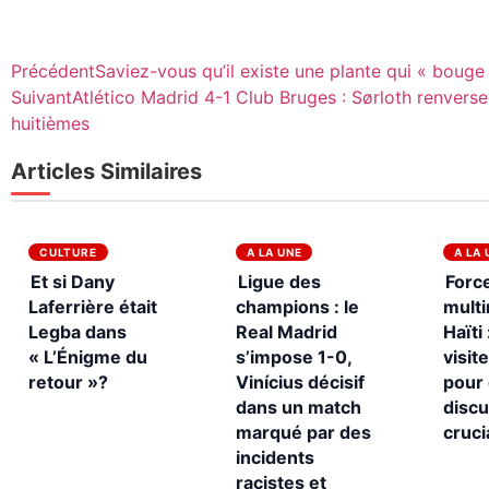
Précédent
Saviez-vous qu’il existe une plante qui « bouge 
Suivant
Atlético Madrid 4-1 Club Bruges : Sørloth renvers
huitièmes
Articles Similaires
CULTURE
A LA UNE
A LA 
Et si Dany
Ligue des
Forc
Laferrière était
champions : le
multi
Legba dans
Real Madrid
Haïti
« L’Énigme du
s’impose 1-0,
visit
retour »?
Vinícius décisif
pour
dans un match
disc
marqué par des
cruci
incidents
racistes et