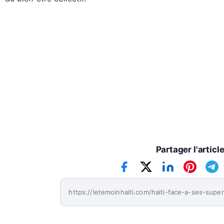
Wislin Prévil
Rédacteur Senior
Partager l'articl
https://letemoinhaiti.com/haiti-face-a-ses-super