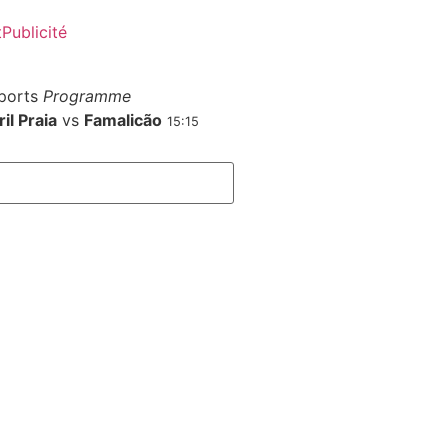
t
Publicité
ports
Programme
il Praia
vs
Famalicão
15:15