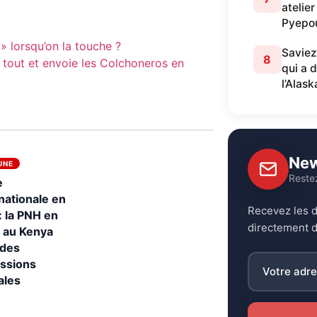
atelier
Pyepo
» lorsqu’on la touche ?
Saviez
8
e tout et envoie les Colchoneros en
qui a 
l’Alask
New
UNE
Reste
e
nationale en
Recevez les d
 : la PNH en
directement d
e au Kenya
 des
ussions
ales