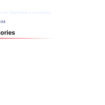
le
est disponible à la location.
cité
ories