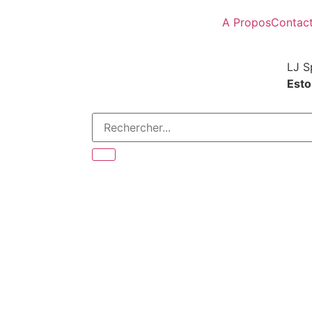
A Propos
Contac
LJ S
Estor