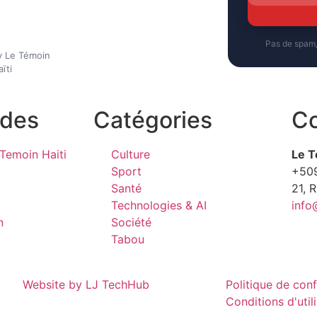
Pas de spam
y Le Témoin
ïti
ides
Catégories
Co
Temoin Haiti
Culture
Le T
Sport
+50
Santé
21, 
Technologies & AI
info
n
Société
Tabou
Website by LJ TechHub
Politique de conf
Conditions d'util