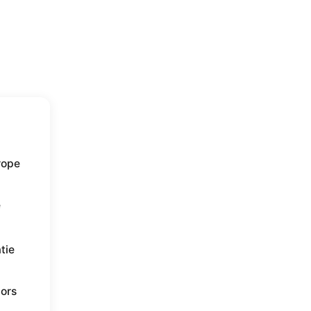
urope
e
tie
lors