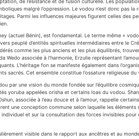
ptation, de résistance et de fusion culturelle. Les populatio
boliques malgré l’oppression. Le vodou n’est donc pas la re
éritages. Parmi les influences majeures figurent celles des
ien.
ey (actuel Bénin), est fondamental. Le terme même « vodou 
ivers peuplé d’entités spirituelles intermédiaires entre le 
dérés comme les plus anciens et les plus équilibrés, trouven
a Wedo associée à l’harmonie, Erzulie représentant l’amour
nts. L’héritage fon se manifeste également dans l’organisat
nts sacrés. Cet ensemble constitue l’ossature religieuse du 
odou par une vision du monde fondée sur l’équilibre cosmique 
ités yoruba appelées orisha et certains loas du vodou. Shan
 Oshun, associée à l’eau douce et à l’amour, rappelle certai
strent une conception commune selon laquelle les éléments 
individuel et sur la consultation des forces invisibles pour 
culièrement visible dans le rapport aux ancêtres et au mond