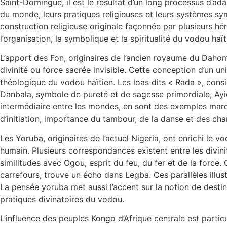
Saint-Domingue, il est le résultat d’un long processus d’ada
du monde, leurs pratiques religieuses et leurs systèmes sym
construction religieuse originale façonnée par plusieurs h
l’organisation, la symbolique et la spiritualité du vodou haït
L’apport des Fon, originaires de l’ancien royaume du Dahom
divinité ou force sacrée invisible. Cette conception d’un un
théologique du vodou haïtien. Les loas dits « Rada », consi
Danbala, symbole de pureté et de sagesse primordiale, Ayid
intermédiaire entre les mondes, en sont des exemples marqua
d’initiation, importance du tambour, de la danse et des cha
Les Yoruba, originaires de l’actuel Nigeria, ont enrichi le v
humain. Plusieurs correspondances existent entre les divin
similitudes avec Ogou, esprit du feu, du fer et de la force.
carrefours, trouve un écho dans Legba. Ces parallèles illu
La pensée yoruba met aussi l’accent sur la notion de destin 
pratiques divinatoires du vodou.
L’influence des peuples Kongo d’Afrique centrale est parti