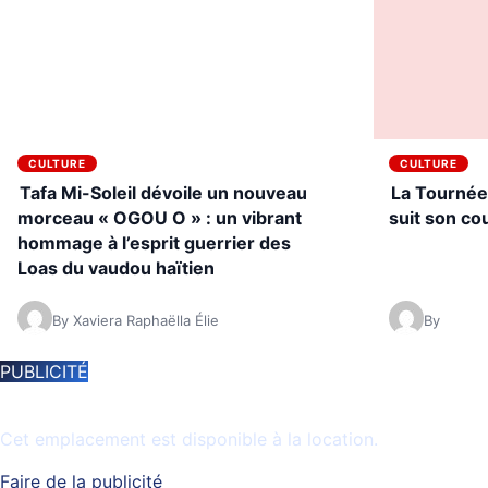
CULTURE
CULTURE
Tafa Mi-Soleil dévoile un nouveau
La Tournée 
morceau « OGOU O » : un vibrant
suit son co
hommage à l’esprit guerrier des
Loas du vaudou haïtien
By Xaviera Raphaëlla Élie
By
PUBLICITÉ
Espace disponible
Cet emplacement est disponible à la location.
Faire de la publicité