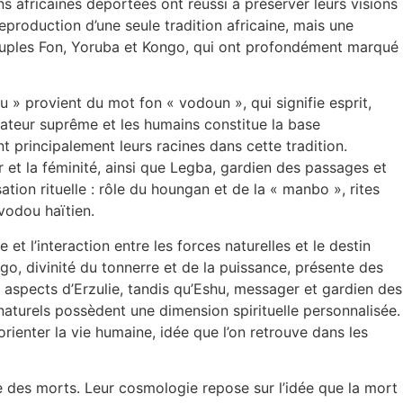
ns africaines déportées ont réussi à préserver leurs visions
production d’une seule tradition africaine, mais une
 peuples Fon, Yoruba et Kongo, qui ont profondément marqué
» provient du mot fon « vodoun », qui signifie esprit,
Créateur suprême et les humains constitue la base
t principalement leurs racines dans cette tradition.
 et la féminité, ainsi que Legba, gardien des passages et
ion rituelle : rôle du houngan et de la « manbo », rites
vodou haïtien.
et l’interaction entre les forces naturelles et le destin
go, divinité du tonnerre et de la puissance, présente des
ns aspects d’Erzulie, tandis qu’Eshu, messager et gardien des
naturels possèdent une dimension spirituelle personnalisée.
orienter la vie humaine, idée que l’on retrouve dans les
e des morts. Leur cosmologie repose sur l’idée que la mort