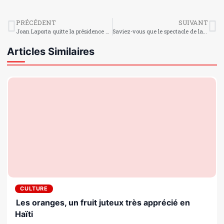
PRÉCÉDENT
SUIVANT
Joan Laporta quitte la présidence du FC Barcelone
Saviez-vous que le spectacle de la mi-temps du Super Bowl de Bad Bunny a attiré environ 135 millions de téléspectateurs ?
Articles Similaires
CULTURE
Les oranges, un fruit juteux très apprécié en
Haïti