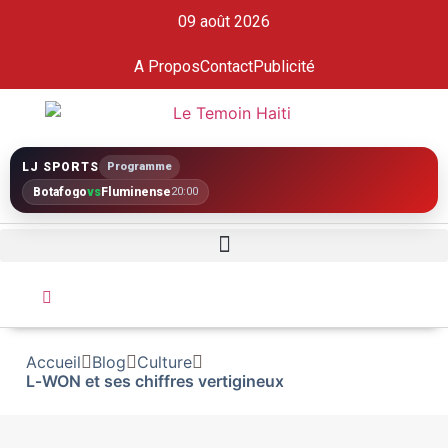
09 août 2026
A Propos
Contact
Publicité
LJ SPORTS
Programme
Botafogo
vs
Fluminense
20:00
Accueil
Blog
Culture
L‑WON et ses chiffres vertigineux