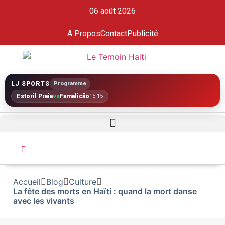
06 août 2026
A Propos
Contact
Publicité
LJ SPORTS
Programme
Estoril Praia
vs
Famalicão
15:15
Accueil
Blog
Culture
La fête des morts en Haïti : quand la mort danse
avec les vivants