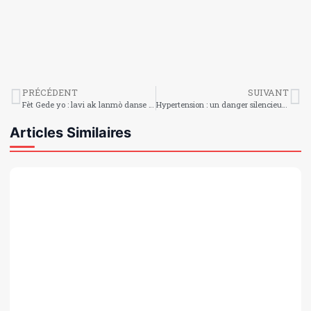
PRÉCÉDENT
SUIVANT
Fèt Gede yo : lavi ak lanmò danse men nan men
Hypertension : un danger silencieux à ne pas ignorer en Haïti
Articles Similaires