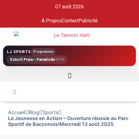
07 août 2026
A Propos
Contact
Publicité
LJ SPORTS
Programme
Estoril Praia
vs
Famalicão
15:15
Accueil
Blog
Sports
La Jeunesse en Action – Ouverture réussie au Parc
Sportif de Baconnois!Mercredi 13 août 2025