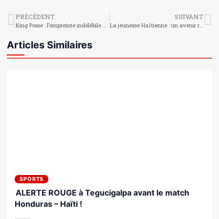
PRÉCÉDENT
SUIVANT
King Posse : l’empreinte indélébile d’un groupe-phare du kanaval haïtien
La jeunesse Haïtienne : un avenir radieux à la Journée Mondiale de la Jeunesse 2025
Articles Similaires
SPORTS
ALERTE ROUGE à Tegucigalpa avant le match
Honduras – Haïti !