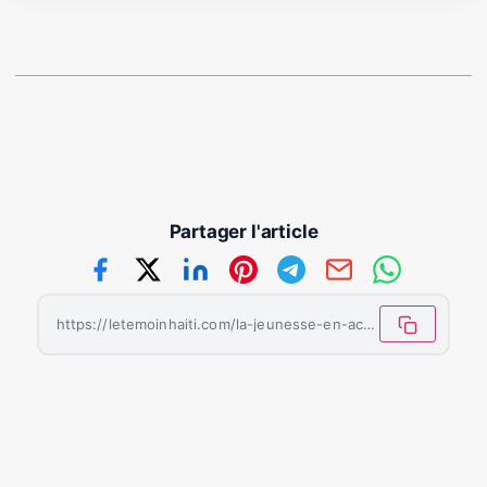
Partager l'article
https://letemoinhaiti.com/la-jeunesse-en-action-ouverture-reussie-au-parc-sportif-de-baconnoismercredi-13-aout-2025/