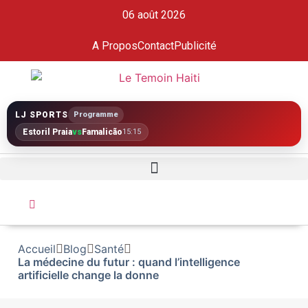
06 août 2026
A Propos
Contact
Publicité
LJ SPORTS
Programme
Estoril Praia
vs
Famalicão
15:15
Accueil
Blog
Santé
La médecine du futur : quand l’intelligence
artificielle change la donne