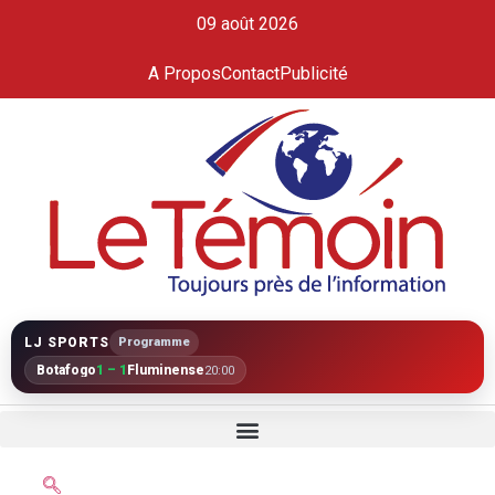
09 août 2026
A Propos
Contact
Publicité
LJ SPORTS
Programme
Botafogo
1 – 1
Fluminense
20:00