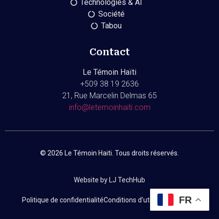
Technologies & AI
Société
Tabou
Contact
Le Témoin Haïti
+509
38 19 2636
21, Rue Marcelin Delmas 65
info@letemoinhaiti.com
© 2026 Le Témoin Haiti. Tous droits réservés.
Website by LJ TechHub
FR
Politique de confidentialité
Conditions d'utilisation
Contact