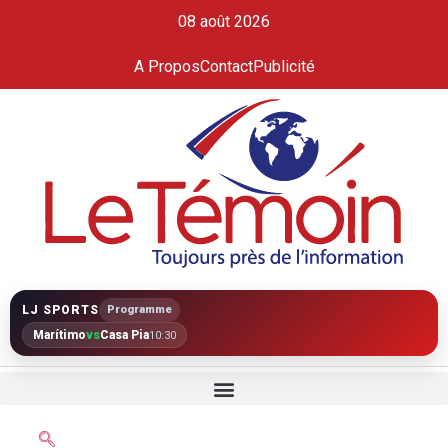
08 août 2026
A Propos
Contact
Publicité
LJ SPORTS
Programme
Marítimo
vs
Casa Pia
10:30