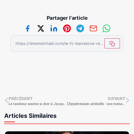
Partager l'article
https://letemoinhaiti.com/le-fc-barcelone-retrouve-les-demi-finales-de-la-ligue-des-champions-apres-six-ans-dattente/
PRÉCÉDENT
SUIVANT
Le tambour assotor si cher à Jacques Roumain
L’hypertension artérielle : une menace silencieuse à ne pas ignorer
Articles Similaires