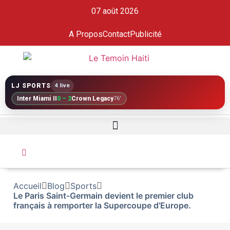
07 août 2026
A Propos
Contact
Publicité
LJ SPORTS
4 live
Inter Miami II
0 – 2
Crown Legacy
76'
Accueil
Blog
Sports
Le Paris Saint‑Germain devient le premier club
français à remporter la Supercoupe d’Europe.