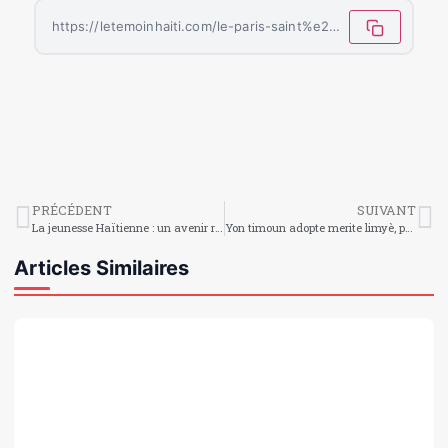
https://letemoinhaiti.com/le-paris-saint%e2%80%91germain-devient-le-premier-club-francais-a-remporter-la-supercoupe-deurope/
PRÉCÉDENT
SUIVANT
La jeunesse Haïtienne : un avenir radieux à la Journée Mondiale de la Jeunesse 2025
Yon timoun adopte merite limyè, pa lonbraj
Articles Similaires