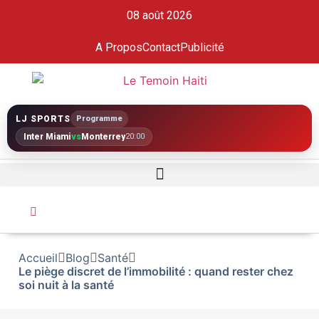
08 août 2026
A Propos
Contact
Publicité
LJ SPORTS
Programme
Inter Miami
vs
Monterrey
20:00
Accueil
Blog
Santé
Le piège discret de l’immobilité : quand rester chez
soi nuit à la santé