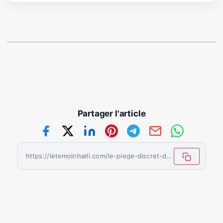
Partager l'article
https://letemoinhaiti.com/le-piege-discret-de-limmobilite-quand-rester-chez-soi-nuit-a-la-sante/