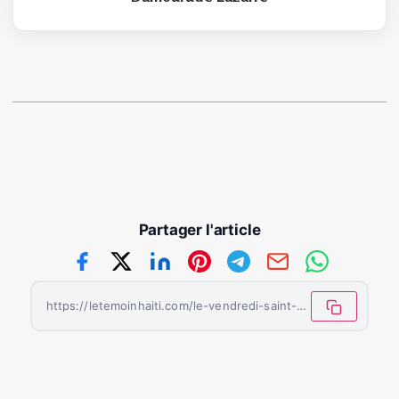
Partager l'article
https://letemoinhaiti.com/le-vendredi-saint-qui-commemore-la-crucifixion-de-jesus-christ-est-celebre-de-differentes-manieres-a-travers-le-monde/