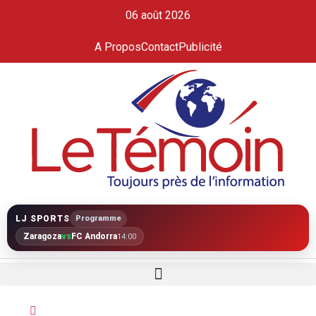
06 août 2026
A Propos
Contact
Publicité
LJ SPORTS
Programme
Zaragoza
vs
FC Andorra
14:00