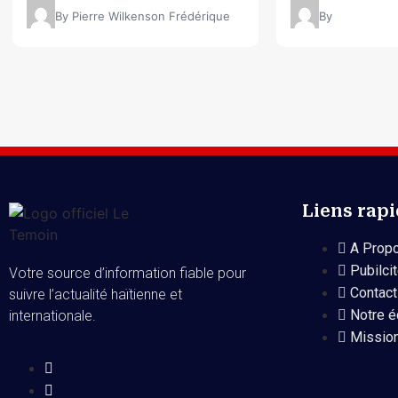
By Pierre Wilkenson Frédérique
By
Liens rap
A Propo
Pubilci
Votre source d’information fiable pour
Contact
suivre l’actualité haïtienne et
Notre é
internationale.
Mission