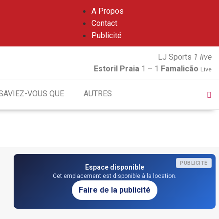
A Propos
Contact
Publicité
LJ Sports
1 live
Estoril Praia
1 – 1
Famalicão
Live
SAVIEZ-VOUS QUE
AUTRES
PUBLICITÉ
Espace disponible
Cet emplacement est disponible à la location.
Faire de la publicité