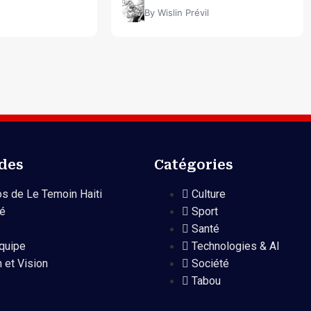
By Wislin Prévil
ides
Catégories
s de Le Temoin Haiti
Culture
té
Sport
Santé
quipe
Technologies & AI
 et Vision
Société
Tabou