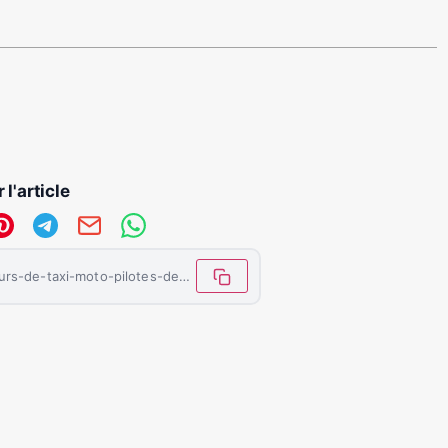
 l'article
https://letemoinhaiti.com/les-chauffeurs-de-taxi-moto-pilotes-de-la-ville-de-ouanaminthe/