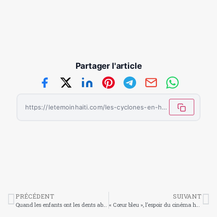
Partager l'article
https://letemoinhaiti.com/les-cyclones-en-haiti-entre-vulnerabilite-et-resilience-face-aux-coleres-du-climat/
PRÉCÉDENT
SUIVANT
Quand les enfants ont les dents abîmées : comprendre, prévenir et agir
« Cœur bleu », l’espoir du cinéma haïtien vers les Oscars