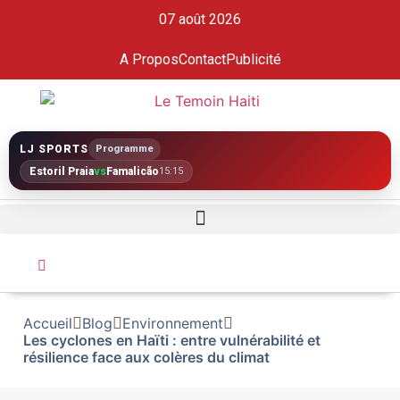
07 août 2026
A Propos
Contact
Publicité
LJ SPORTS
Programme
Estoril Praia
vs
Famalicão
15:15
Accueil
Blog
Environnement
Les cyclones en Haïti : entre vulnérabilité et
résilience face aux colères du climat