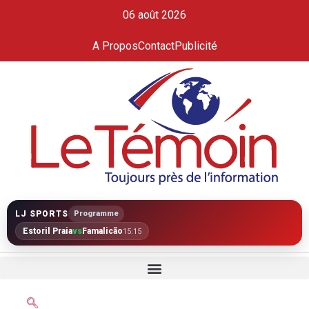
06 août 2026
A Propos
Contact
Publicité
LJ SPORTS
Programme
Estoril Praia
vs
Famalicão
15:15